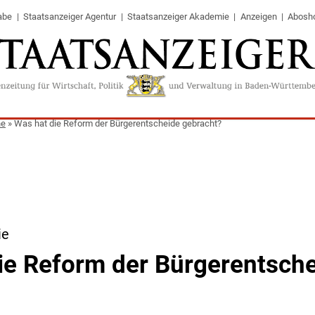
abe
Staatsanzeiger Agentur
Staatsanzeiger Akademie
Anzeigen
Abosh
ne
»
Was hat die Reform der Bürgerentscheide gebracht?
ie
ie Reform der Bürgerentsch