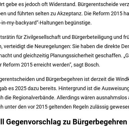
t gebe es jedoch oft Widerstand. Bürgerentscheide ver
en und führten selten zu Akzeptanz. Die Reform 2015 ha
t-in-my-backyard“-Haltungen begünstige.
srätin für Zivilgesellschaft und Bürgerbeteiligung und fr
, verteidigt die Neuregelungen: Sie haben die direkte D
macht und gleichzeitig Planungssicherheit geschaffen. „G
er Reform 2015 erreicht werden“, sagt Bosch.
rentscheiden und Bürgerbegehren ist derzeit die Windk
ab es 2025 dazu bereits. Hintergrund ist die Ausweisun
h die Regionalverbände. Allerdings wären ausnahmslos a
h unter den vor 2015 geltenden Regeln zulässig gewese
oll Gegenvorschlag zu Bürgerbegehre