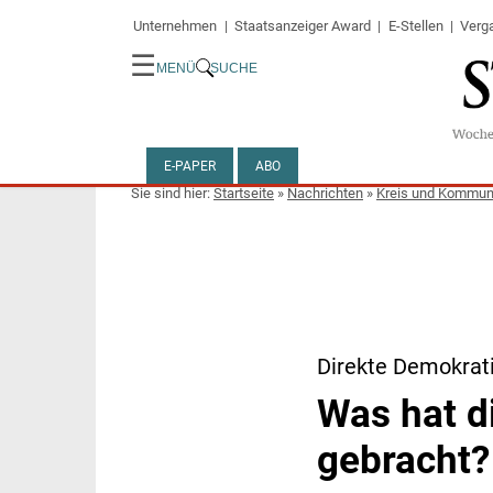
Unternehmen
Staatsanzeiger Award
E-Stellen
Verg
☰
MENÜ
SUCHE
E-PAPER
ABO
Startseite
»
Nachrichten
»
Kreis und Kommu
Direkte Demokrat
Was hat d
gebracht?