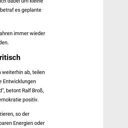
ich dabei um kleine
betraf es geplante
Jahren immer wieder
den.
itisch
eiterhin ab, teilen
ge Entwicklungen
“, betont Ralf Broß,
mokratie positiv.
zieren, so der
baren Energien oder