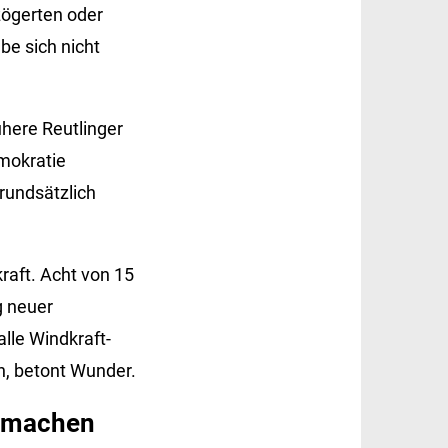
zögerten oder
be sich nicht
ühere Reutlinger
emokratie
rundsätzlich
raft. Acht von 15
g neuer
lle Windkraft-
n, betont Wunder.
n machen