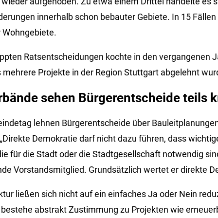
 wieder aufgehoben. Zu etwa einem Drittel handelte es s
erungen innerhalb schon bebauter Gebiete. In 15 Fällen 
r Wohngebiete.
ippten Ratsentscheidungen kochte in den vergangenen 
s mehrere Projekte in der Region Stuttgart abgelehnt wur
ände sehen Bürgerentscheide teils kr
ndetag lehnen Bürgerentscheide über Bauleitplanungen w
 „Direkte Demokratie darf nicht dazu führen, dass wichti
ie für die Stadt oder die Stadtgesellschaft notwendig sind
de Vorstandsmitglied. Grundsätzlich wertet er direkte De
ktur ließen sich nicht auf ein einfaches Ja oder Nein redu
bestehe abstrakt Zustimmung zu Projekten wie erneuer