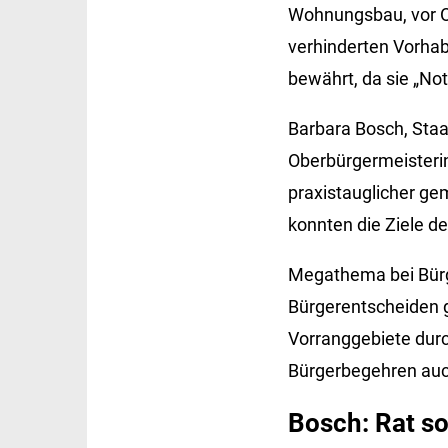
Wohnungsbau, vor Or
verhinderten Vorhab
bewährt, da sie „No
Barbara Bosch, Staat
Oberbürgermeisterin
praxistauglicher ge
konnten die Ziele d
Megathema bei Bürge
Bürgerentscheiden g
Vorranggebiete durc
Bürgerbegehren auc
Bosch: Rat s