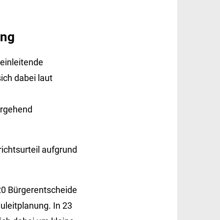
ung
einleitende
ich dabei laut
ergehend
chtsurteil aufgrund
220 Bürgerentscheide
leitplanung. In 23