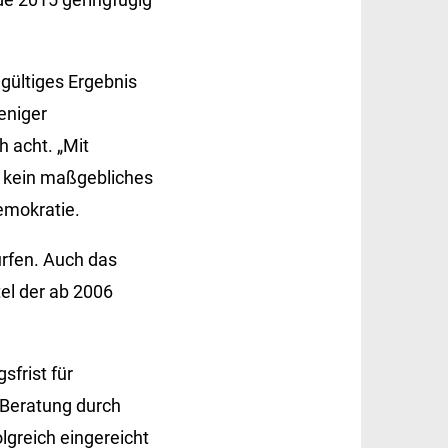
gültiges Ergebnis
eniger
 acht. „Mit
 kein maßgebliches
emokratie.
rfen. Auch das
tel der ab 2006
sfrist für
 Beratung durch
greich eingereicht