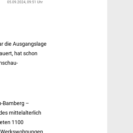
05.09.2024, 09:51 Uhr
ar die Ausgangslage
auert, hat schon
enschau-
en-Bamberg –
es mittelalterlich
teten 1100
en Werkswohnungen.