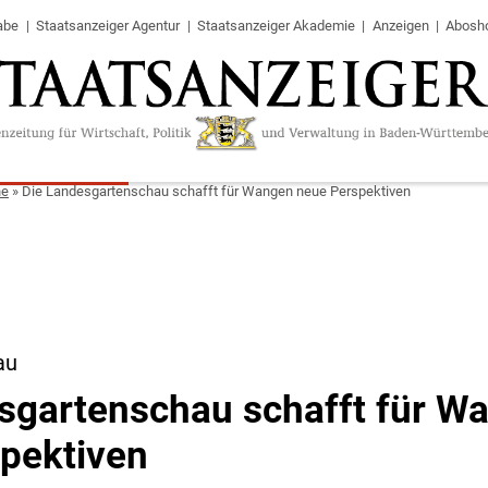
abe
Staatsanzeiger Agentur
Staatsanzeiger Akademie
Anzeigen
Abosh
ne
»
Die Landesgartenschau schafft für Wangen neue Perspektiven
au
sgartenschau schafft für W
pektiven