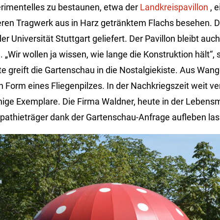
erimentelles zu bestaunen, etwa der
Landkreispavillon
, e
eren Tragwerk aus in Harz getränktem Flachs besehen. 
r Universität Stuttgart geliefert. Der Pavillon bleibt auc
„Wir wollen ja wissen, wie lange die Konstruktion hält“, 
te greift die Gartenschau in die Nostalgiekiste. Aus Wa
in Form eines Fliegenpilzes. In der Nachkriegszeit weit ver
nige Exemplare. Die Firma Waldner, heute in der Lebensm
pathieträger dank der Gartenschau-Anfrage aufleben las