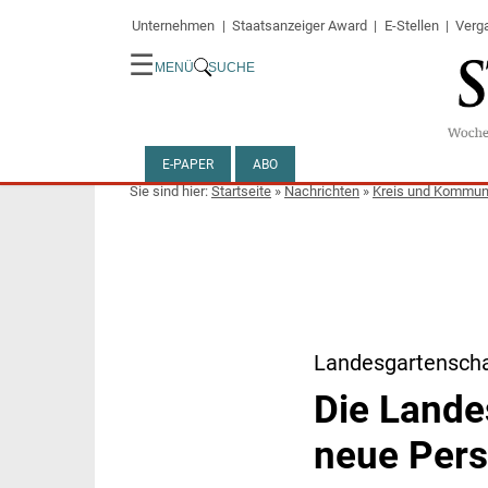
Unternehmen
Staatsanzeiger Award
E-Stellen
Verg
☰
MENÜ
SUCHE
E-PAPER
ABO
Startseite
»
Nachrichten
»
Kreis und Kommu
Landesgartensch
Die Lande
neue Pers