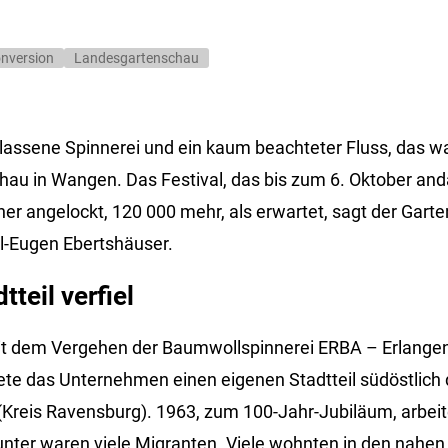
nversion
Landesgartenschau
lassene Spinnerei und ein kaum beachteter Fluss, das w
au in Wangen. Das Festival, das bis zum 6. Oktober and
her angelockt, 120 000 mehr, als erwartet, sagt der Gart
l-Eugen Ebertshäuser.
tteil verfiel
mit dem Vergehen der Baumwollspinnerei ERBA – Erlang
dete das Unternehmen einen eigenen Stadtteil südöstlich d
(Kreis Ravensburg). 1963, zum 100-Jahr-Jubiläum, arbei
unter waren viele Migranten. Viele wohnten in den nah