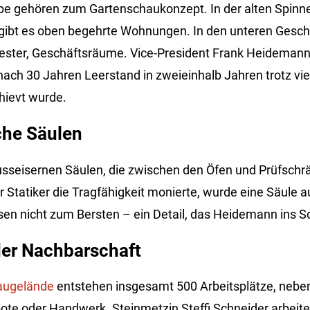
 gehören zum Gartenschaukonzept. In der alten Spinne
gibt es oben begehrte Wohnungen. In den unteren Gesch
-Tester, Geschäftsräume. Vice-President Frank Heidemann
ch 30 Jahren Leerstand in zweieinhalb Jahren trotz viele
ievt wurde.
che Säulen
sseisernen Säulen, die zwischen den Öfen und Prüfschrä
er Statiker die Tragfähigkeit monierte, wurde eine Säule 
isen nicht zum Bersten – ein Detail, das Heidemann ins 
der Nachbarschaft
augelände
entstehen insgesamt 500 Arbeitsplätze, nebe
te oder Handwerk. Steinmetzin Steffi Schneider arbeite