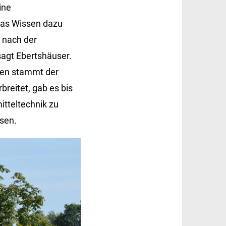
ine
Das Wissen dazu
h nach der
sagt Ebertshäuser.
ngen stammt der
breitet, gab es bis
itteltechnik zu
sen.