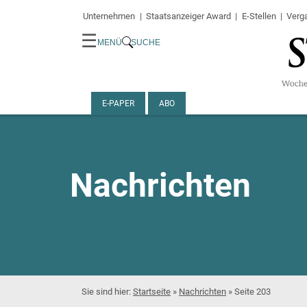
Unternehmen
Staatsanzeiger Award
E-Stellen
Verg
☰
MENÜ
SUCHE
E-PAPER
ABO
Nachrichten
Startseite
»
Nachrichten
»
Seite 203