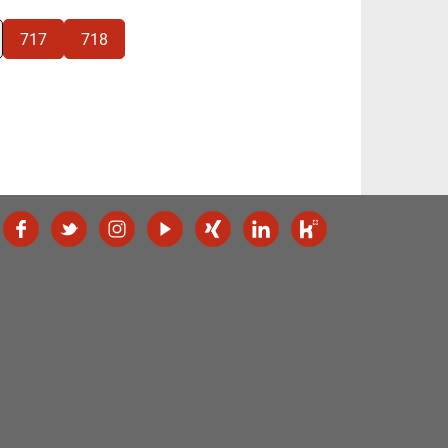
717
718