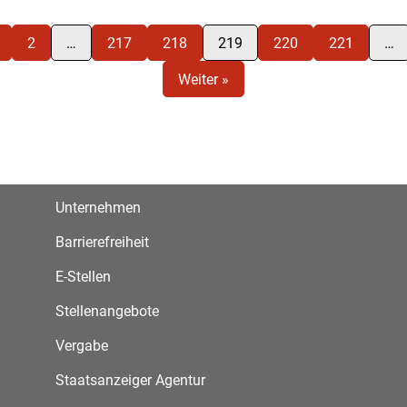
2
…
217
218
219
220
221
…
Weiter »
Unternehmen
Barrierefreiheit
E-Stellen
Stellenangebote
Vergabe
Staatsanzeiger Agentur