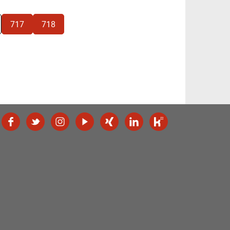
717
718