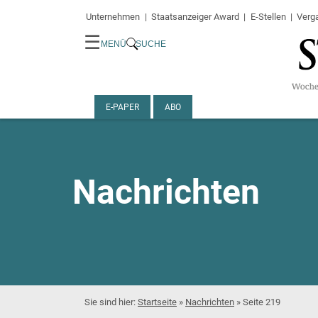
Unternehmen
Staatsanzeiger Award
E-Stellen
Verg
☰
MENÜ
SUCHE
E-PAPER
ABO
Nachrichten
Startseite
»
Nachrichten
»
Seite 219