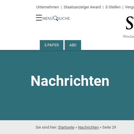
Unternehmen
Staatsanzeiger Award
E-Stellen
Verg
☰
MENÜ
SUCHE
E-PAPER
ABO
Nachrichten
Startseite
»
Nachrichten
»
Seite 29