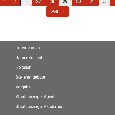
1
2
…
27
28
29
30
31
…
Weiter »
Unternehmen
Barrierefreiheit
E-Stellen
Stellenangebote
Vergabe
Staatsanzeiger Agentur
Staatsanzeiger Akademie