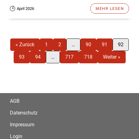
April 2026
MEHR LESEN
« Zurück
1
2
…
90
91
92
93
94
…
717
718
Weiter »
AGB
Datenschutz
Impressum
Login