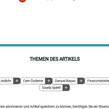
THEMEN DES ARTIKELS
Lindlohr
Cem Özdemir
Danyal Bayaz
Finanzministe
Gisela Splett
n abonnieren und Artikel speichern zu können, benötigen Sie ein Staats