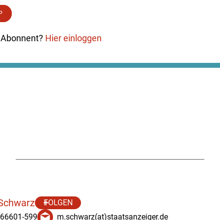
P
ts Abonnent?
Hier einloggen
 Schwarz
FOLGEN
 66601-599
m.schwarz(at)staatsanzeiger.de