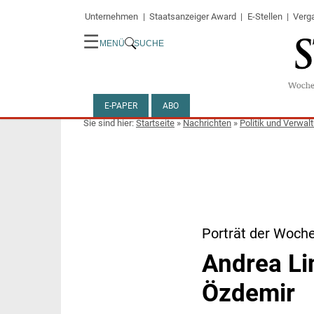
Unternehmen
Staatsanzeiger Award
E-Stellen
Verg
☰
MENÜ
SUCHE
E-PAPER
ABO
Startseite
»
Nachrichten
»
Politik und Verwal
Porträt der Woch
Andrea Li
Özdemir