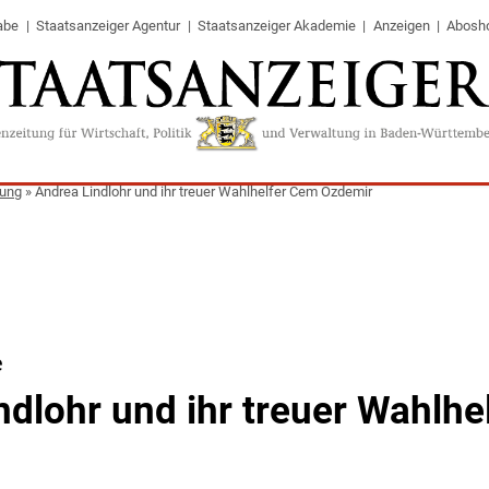
abe
Staatsanzeiger Agentur
Staatsanzeiger Akademie
Anzeigen
Abosh
tung
»
Andrea Lindlohr und ihr treuer Wahlhelfer Cem Özdemir
e
ndlohr und ihr treuer Wahlhe