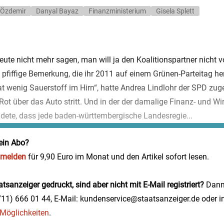
Özdemir
Danyal Bayaz
Finanzministerium
Gisela Splett
eute nicht mehr sagen, man will ja den Koalitionspartner nicht 
 pfiffige Bemerkung, die ihr 2011 auf einem Grünen-Parteitag he
at wenig Sauerstoff im Hirn“, hatte Andrea Lindlohr der SPD zug
n-Rot über das Auto stritt. Und in der der damalige Finanz- und Wi
ete, dass jede baden-württembergische Landesregie...
ein Abo?
nmelden
für 9,90 Euro im Monat und den Artikel sofort lesen.
tsanzeiger gedruckt, sind aber nicht mit E-Mail registriert?
Dann 
0711) 666 01 44, E-Mail: kundenservice@staatsanzeiger.de oder i
e Möglichkeiten
.