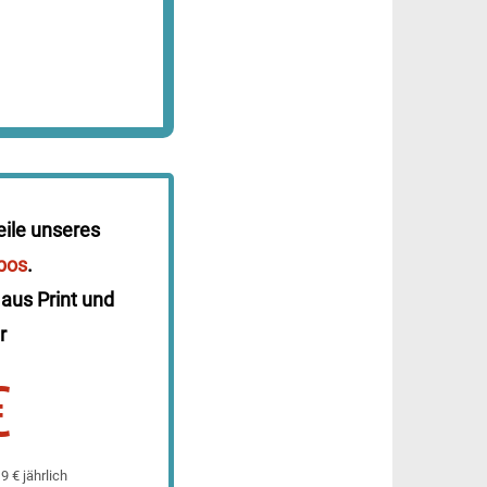
eile unseres
bos
.
 aus Print und
r
€
 € jährlich