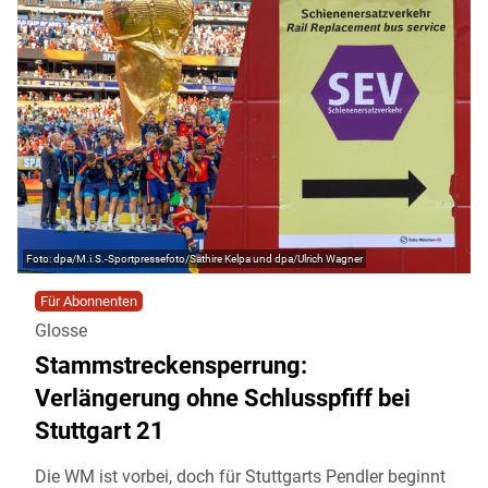
dpa/M.i.S.-Sportpressefoto/Sathire Kelpa und dpa/Ulrich Wagner
Für Abonnenten
Glosse
Stammstreckensperrung:
Verlängerung ohne Schlusspfiff bei
Stuttgart 21
Die WM ist vorbei, doch für Stuttgarts Pendler beginnt