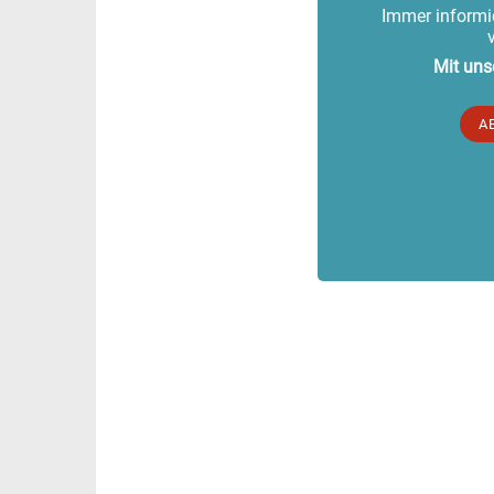
Immer informie
Mit uns
A