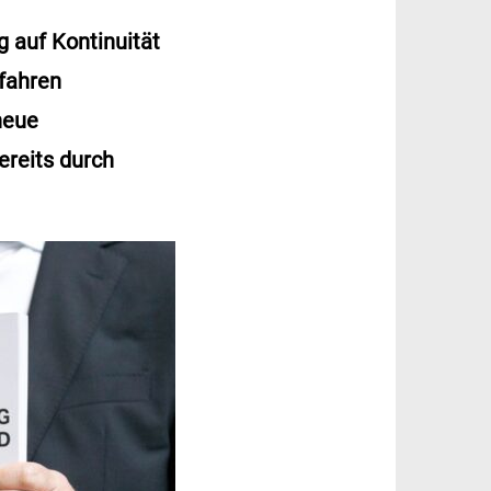
g auf Kontinuität
rfahren
neue
ereits durch