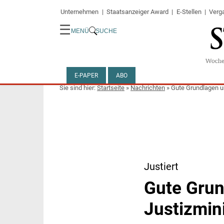
Unternehmen
Staatsanzeiger Award
E-Stellen
Verg
☰
MENÜ
SUCHE
E-PAPER
ABO
Startseite
»
Nachrichten
»
Gute Grundlagen u
Justiert
Gute Grun
Justizmin