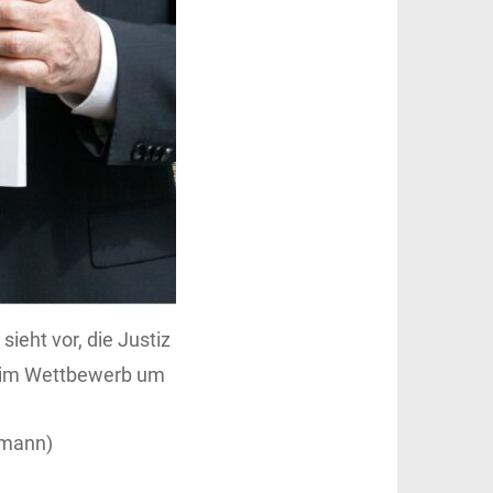
eht vor, die Justiz
um im Wettbewerb um
tmann)