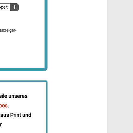
ppelt
anzeiger-
eile unseres
bos
.
 aus Print und
r