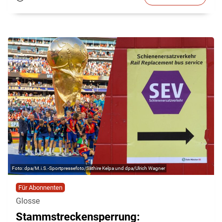
dpa/M.i.S.-Sportpressefoto/Sathire Kelpa und dpa/Ulrich Wagner
Für Abonnenten
Glosse
Stammstreckensperrung: