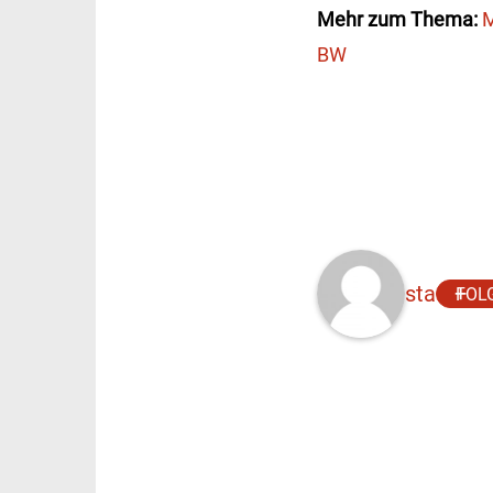
Mehr zum Thema:
M
BW
sta
FOL