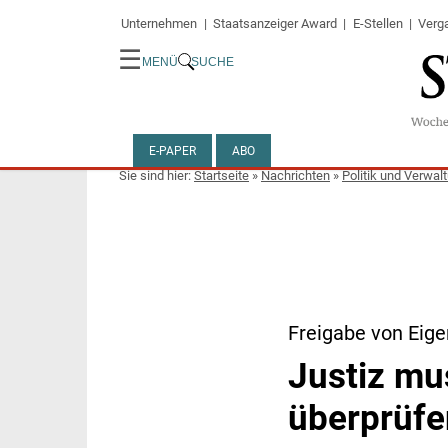
Unternehmen
Staatsanzeiger Award
E-Stellen
Verg
☰
MENÜ
SUCHE
E-PAPER
ABO
Startseite
»
Nachrichten
»
Politik und Verwal
Freigabe von Eig
Justiz mu
überprüfe