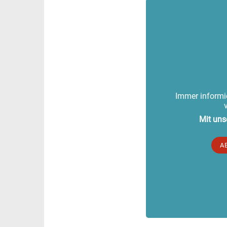
Immer informie
Mit uns
A