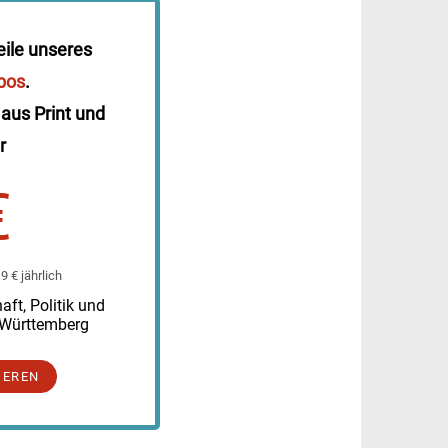
eile unseres
bos
.
 aus Print und
r
€
 € jährlich
ft, Politik und
-Württemberg
IEREN