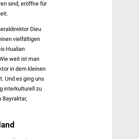
en sind, eröffne für
eit.
raldirektor Dieu
nen vielfältigen
eis Hualian
 Wie weit ist man
ktor in dem kleinen
t. Und es ging uns
 interkulturell zu
n Bayraktar,
hland