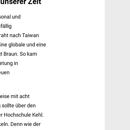
unserer Zeit
sonal und
ällig
raht nach Taiwan
ine globale und eine
gt Braun. So kam
etung in
neuen
eise mit acht
 sollte über den
der Hochschule Kehl.
eln. Denn wie der