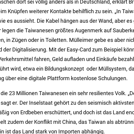
chen dort sei völlig anders als in Deutschland, erklärt Br
eim Knüpfen weiterer Kontakte behilflich zu sein. „In Ta
wie es aussieht. Die Kabel hängen aus der Wand, aber es g
für legen die Taiwanesen größtes Augenmerk auf Sauberke
, in Zügen oder in Toiletten. Mülleimer gebe es aber nic
 der Digitalisierung. Mit der Easy-Card zum Beispiel kö
Verkehrsmittel fahren, Geld aufladen und Einkäufe bezah
hrt wird, etwa ein Bildungskonzept oder Müllsystem, da
 über eine digitale Plattform kostenlose Schulungen.
ie 23 Millionen Taiwanesen ein sehr resilientes Volk. „De
, sagt er. Der Inselstaat gehört zu den seismisch aktivste
ßig von Erdbeben erschüttert, und doch ist das Land eno
elt zudem der Konflikt mit China, das Taiwan als abtrünn
in ist das Land stark von Importen abhängig.