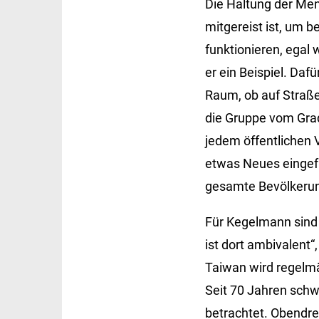
Die Haltung der Mens
mitgereist ist, um b
funktionieren, egal 
er ein Beispiel. Da
Raum, ob auf Straßen
die Gruppe vom Grad
jedem öffentlichen 
etwas Neues eingefü
gesamte Bevölkerung
Für Kegelmann sind d
ist dort ambivalent“
Taiwan wird regelmä
Seit 70 Jahren schw
betrachtet. Obendre