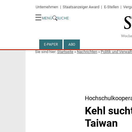
Unternehmen
Staatsanzeiger Award
E-Stellen
Verg
☰
MENÜ
SUCHE
E-PAPER
ABO
Startseite
»
Nachrichten
»
Politik und Verwal
Hochschulkooper
Kehl such
Taiwan