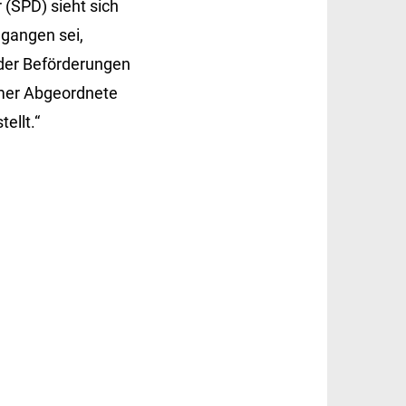
 (SPD) sieht sich
egangen sei,
 der Beförderungen
mer Abgeordnete
ellt.“