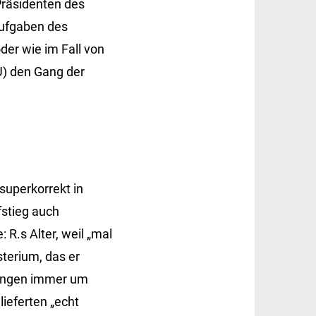
Präsidenten des
Aufgaben des
er wie im Fall von
U) den Gang der
superkorrekt in
fstieg auch
R.s Alter, weil „mal
terium, das er
zungen immer um
lieferten „echt