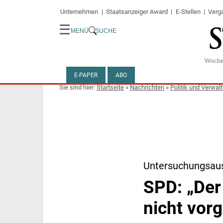
Unternehmen
Staatsanzeiger Award
E-Stellen
Verg
☰
MENÜ
SUCHE
E-PAPER
ABO
Startseite
»
Nachrichten
»
Politik und Verwal
Untersuchungsau
SPD: „Der
nicht vorg