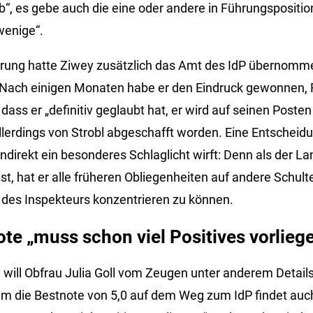
“, es gebe auch die eine oder andere in Führungsposition
wenige“.
rung hatte Ziwey zusätzlich das Amt des IdP übernomme
Nach einigen Monaten habe er den Eindruck gewonnen, R
, dass er „definitiv geglaubt hat, er wird auf seinen Pos
llerdings von Strobl abgeschafft worden. Eine Entscheidu
ndirekt ein besonderes Schlaglicht wirft: Denn als der L
t, hat er alle früheren Obliegenheiten auf andere Schulte
 des Inspekteurs konzentrieren zu können.
ote „muss schon viel Positives vorlieg
n will Obfrau Julia Goll vom Zeugen unter anderem Detail
lem die Bestnote von 5,0 auf dem Weg zum IdP findet au