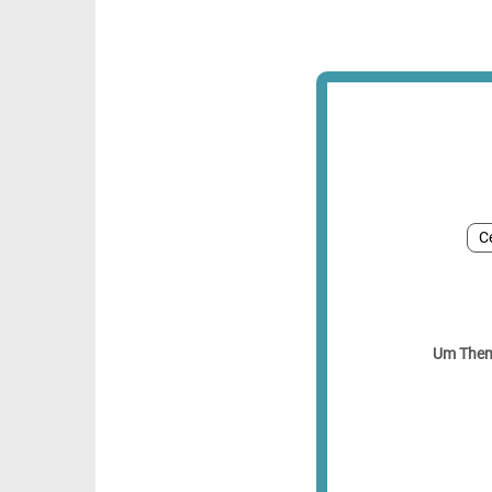
C
Um Theme