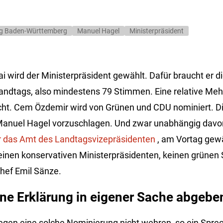
g Baden-Württemberg
Manuel Hagel
Ministerpräsident
i wird der Ministerpräsident gewählt. Dafür braucht er d
Landtags, also mindestens 79 Stimmen. Eine relative Mehr
cht. Cem Özdemir wird von Grünen und CDU nominiert. D
anuel Hagel vorzuschlagen. Und zwar unabhängig davo
ür das Amt des Landtagsvizepräsidenten
, am Vortag gewä
inen konservativen Ministerpräsidenten, keinen grünen S
hef Emil Sänze.
ine Erklärung in eigener Sache abgebe
egen eine solche Nominierung nicht wehren, so ein Spre