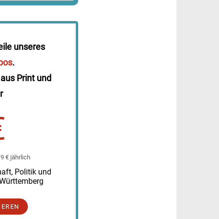
eile unseres
bos
.
 aus Print und
r
€
 € jährlich
ft, Politik und
-Württemberg
IEREN