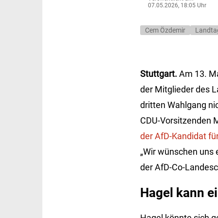
07.05.2026, 18:05 Uhr
Cem Özdemir
Landta
Stuttgart.
Am 13. Ma
der Mitglieder des 
dritten Wahlgang ni
CDU-Vorsitzenden M
der AfD-Kandidat f
„Wir wünschen uns e
der AfD-Co-Landesc
Hagel kann e
Hagel könnte sich g