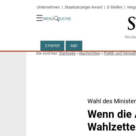
Unternehmen
Staatsanzeiger Award
E-Stellen
Verg
☰
MENÜ
SUCHE
E-PAPER
ABO
Startseite
»
Nachrichten
»
Politik und Verwal
Wahl des Ministe
Wenn die 
Wahlzette