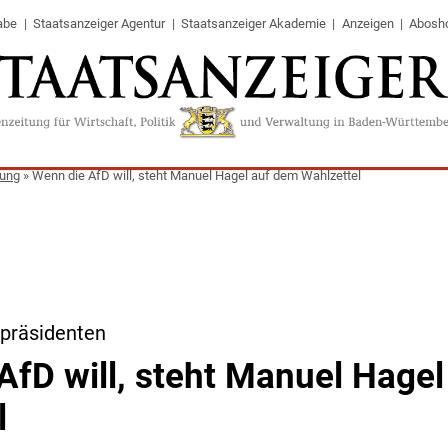
abe
Staatsanzeiger Agentur
Staatsanzeiger Akademie
Anzeigen
Abosh
tung
»
Wenn die AfD will, steht Manuel Hagel auf dem Wahlzettel
rpräsidenten
AfD will, steht Manuel Hage
l