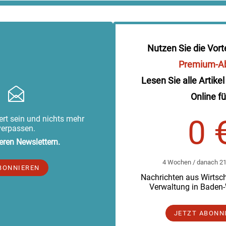
Nutzen Sie die Vort
Premium-A
Lesen Sie alle Artikel
Online fü
rt sein und nichts mehr
0 
verpassen.
eren Newslettern.
4 Wochen / danach 219
BONNIEREN
Nachrichten aus Wirtscha
Verwaltung in Baden
JETZT ABONN