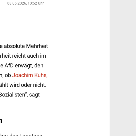
08.05.2026, 10:52 Uhr
ie absolute Mehrheit
heit reicht auch im
ie AfD erwägt, den
n, ob
Joachim Kuhs,
hlt wird oder nicht.
ozialisten“, sagt
n
cher des Landtags.