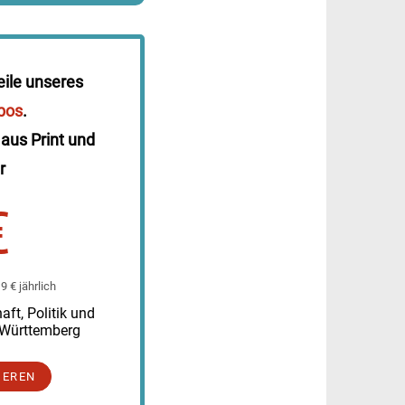
eile unseres
bos
.
 aus Print und
r
€
 € jährlich
ft, Politik und
-Württemberg
IEREN