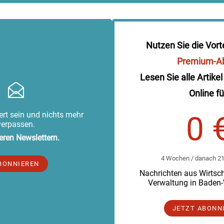
Nutzen Sie die Vort
Premium-A
Lesen Sie alle Artikel
Online fü
rt sein und nichts mehr
0 
verpassen.
eren Newslettern.
4 Wochen / danach 219
BONNIEREN
Nachrichten aus Wirtscha
Verwaltung in Baden
JETZT ABONN