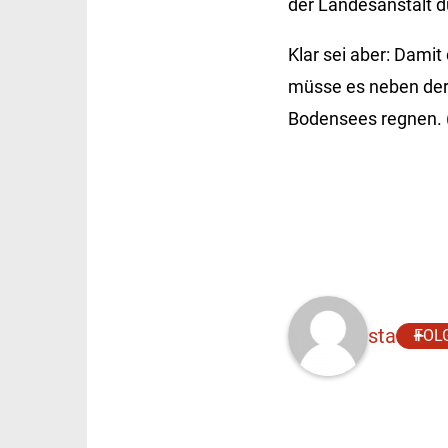
der Landesanstalt dü
Klar sei aber: Dami
müsse es neben der
Bodensees regnen.
sta
FOL