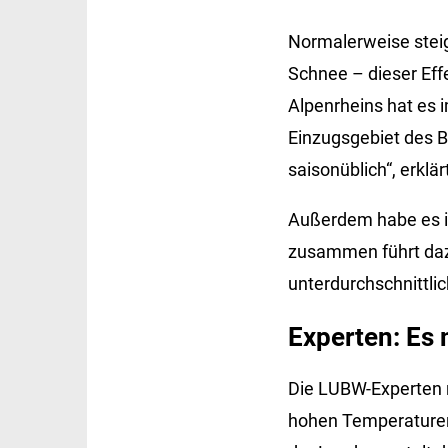
Normalerweise stei
Schnee – dieser Eff
Alpenrheins hat es i
Einzugsgebiet des B
saisonüblich“, erklä
Außerdem habe es i
zusammen führt dazu
unterdurchschnittlic
Experten: Es 
Die LUBW-Experten r
hohen Temperaturen