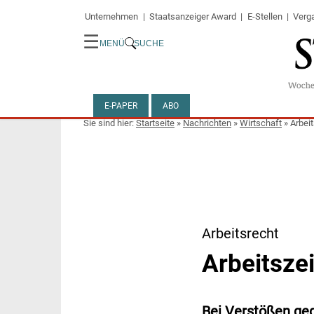
Unternehmen
Staatsanzeiger Award
E-Stellen
Verg
☰
MENÜ
SUCHE
E-PAPER
ABO
Startseite
»
Nachrichten
»
Wirtschaft
»
Arbeit
Arbeitsrecht
Arbeitszei
Bei Verstößen ge