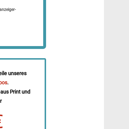
anzeiger-
eile unseres
bos
.
 aus Print und
r
€