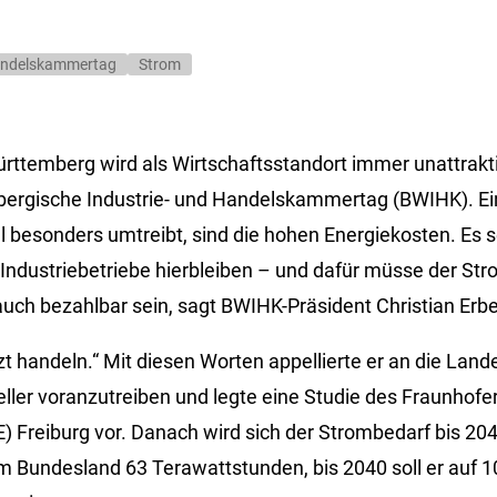
Handelskammertag
Strom
rttemberg wird als Wirtschaftsstandort immer unattrakti
ergische Industrie- und Handelskammertag (BWIHK). Ein
 besonders umtreibt, sind die hohen Energiekosten. Es se
 Industriebetriebe hierbleiben – und dafür müsse der Str
auch bezahlbar sein, sagt BWIHK-Präsident Christian Erbe
tzt handeln.“ Mit diesen Worten appellierte er an die Land
ler voranzutreiben und legte eine Studie des Fraunhofer-
) Freiburg vor. Danach wird sich der Strombedarf bis 20
im Bundesland 63 Terawattstunden, bis 2040 soll er auf 1