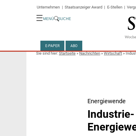
Unternehmen
Staatsanzeiger Award
E-Stellen
Verg
☰
MENÜ
SUCHE
E-PAPER
ABO
Startseite
»
Nachrichten
»
Wirtschaft
»
Indus
Energiewende
Industrie
Energiewe