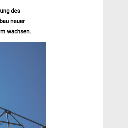
lung des
ubau neuer
orm wachsen.