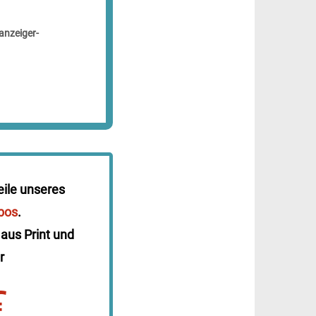
anzeiger-
eile unseres
bos
.
 aus Print und
r
€