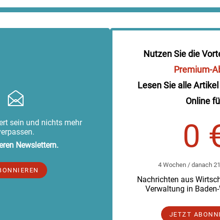
Nutzen Sie die Vort
Premium-A
Lesen Sie alle Artikel
Online fü
rt sein und nichts mehr
0 
verpassen.
eren Newslettern.
4 Wochen / danach 219
BONNIEREN
Nachrichten aus Wirtscha
Verwaltung in Baden
JETZT ABONN