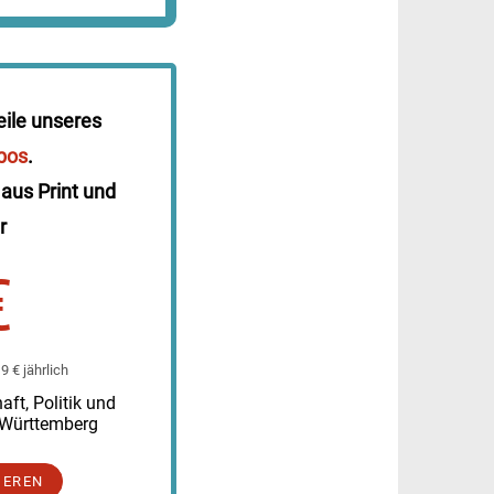
eile unseres
bos
.
 aus Print und
r
€
 € jährlich
ft, Politik und
-Württemberg
IEREN