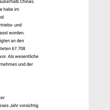
außerhalb Chinas.
le habe im
nd
rtriebs- und
asst worden.
igten an den
iteten 67.708
vor. Als wesentliche
ernehmen und der
ter
ses Jahr vorsichtig