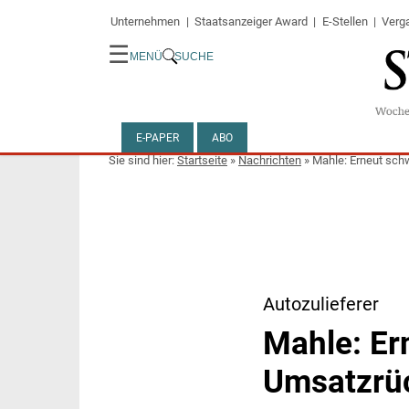
Unternehmen
Staatsanzeiger Award
E-Stellen
Verg
☰
MENÜ
SUCHE
E-PAPER
ABO
Startseite
»
Nachrichten
»
Mahle: Erneut sch
Autozulieferer
Mahle: Er
Umsatzrü