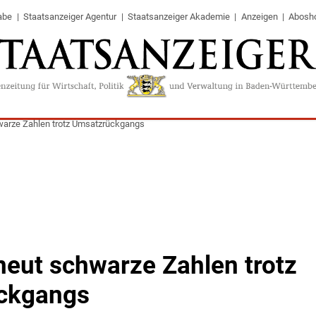
abe
Staatsanzeiger Agentur
Staatsanzeiger Akademie
Anzeigen
Abosh
warze Zahlen trotz Umsatzrückgangs
neut schwarze Zahlen trotz
ckgangs