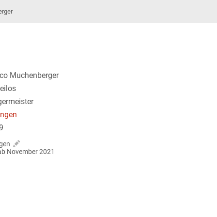
rger
co Muchenberger
eilos
germeister
ingen
9
gen
r ab November 2021