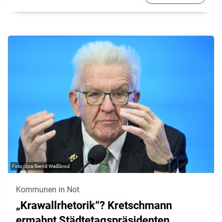
dpa/Bernd Weißbrod
Kommunen in Not
„Krawallrhetorik“? Kretschmann
ermahnt Städtetagspräsidenten