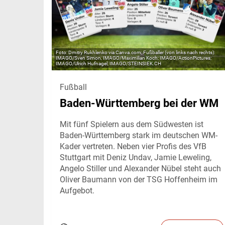
Dmitry Rukhlenko via Canva.com; Fußballer (von links nach rechts):
IMAGO/Sven Simon, IMAGO/Maximilian Koch; IMAGO/ActionPictures;
IMAGO/Ulrich Hufnagel; IMAGO/STEINSIEK.CH
Fußball
Baden-Württemberg bei der WM
Mit fünf Spielern aus dem Südwesten ist
Baden-Württemberg stark im deutschen WM-
Kader vertreten. Neben vier Profis des VfB
Stuttgart mit Deniz Undav, Jamie Leweling,
Angelo Stiller und Alexander Nübel steht auch
Oliver Baumann von der TSG Hoffenheim im
Aufgebot.