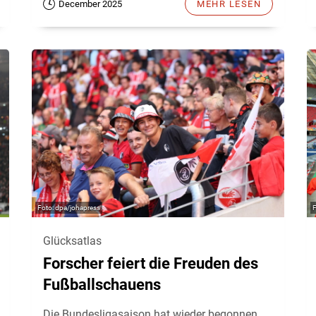
December 2025
MEHR LESEN
dpa/johapress
Glücksatlas
Forscher feiert die Freuden des
Fußballschauens
Die Bundesligasaison hat wieder begonnen,