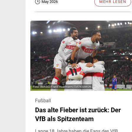
May 2026
MEHR LESEN
IMAGO/Frank Hoermann/SVEN SIMON
Fußball
Das alte Fieber ist zurück: Der
VfB als Spitzenteam
Lange 18 Jahre haben die Fans des VfB