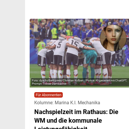
dpa/kolbert-press/Christian Kolbert //Porträt: KI-generiert mit ChatGPT,
Prompt: Tobias Dambacher
Für Abonnenten
Kolumne: Marina K.I. Mechanika
Nachspielzeit im Rathaus: Die
WM und die kommunale