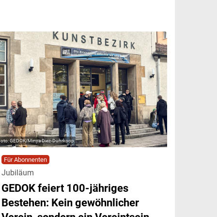
GEDOK/Minya Diez-Dührkoop
Für Abonnenten
Jubiläum
GEDOK feiert 100-jähriges
Bestehen: Kein gewöhnlicher