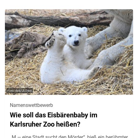
dpa/Uli Deck
Namenswettbewerb
Wie soll das Eisbärenbaby im
Karlsruher Zoo heißen?
„M — eine Stadt sucht den Mörder“, hieß ein berühmter