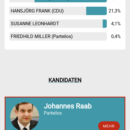
HANSJÖRG FRANK
(CDU)
21,3%
SUSANNE LEONHARDT
4,1%
FRIEDHILD MILLER
(Parteilos)
0,4%
KANDIDATEN
Johannes Raab
Parteilos
MEHR