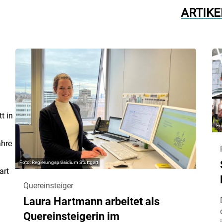
ARTIKE
t in
ahre
Regierungspräsidium Stuttgart
art
Quereinsteiger
Laura Hartmann arbeitet als
Quereinsteigerin im