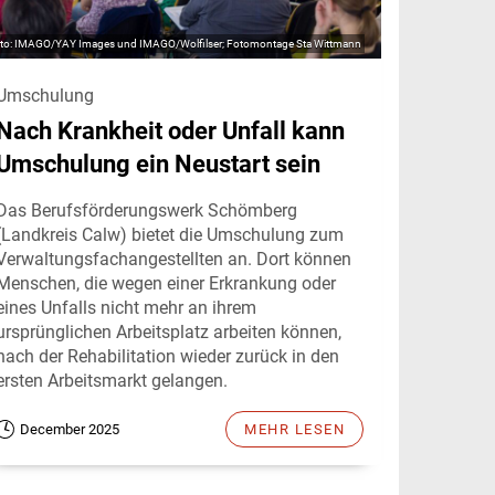
IMAGO/YAY Images und IMAGO/Wolfilser; Fotomontage Sta Wittmann
Umschulung
Nach Krankheit oder Unfall kann
Umschulung ein Neustart sein
Das Berufsförderungswerk Schömberg
(Landkreis Calw) bietet die Umschulung zum
Verwaltungsfachangestellten an. Dort können
Menschen, die wegen einer Erkrankung oder
eines Unfalls nicht mehr an ihrem
ursprünglichen Arbeitsplatz arbeiten können,
nach der Rehabilitation wieder zurück in den
ersten Arbeitsmarkt gelangen.
December 2025
MEHR LESEN