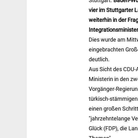
Stuttgart.
Baden-Wür
vier im Stuttgarter 
weiterhin in der Fra
Integrationsministe
Dies wurde am Mittw
eingebrachten Groß
deutlich.
Aus Sicht des CDU-
Ministerin in den z
Vorgänger-Regierung
türkisch-stämmigen M
einen großen Schri
"jahrzehntelange Ve
Glück (FDP), die Lan