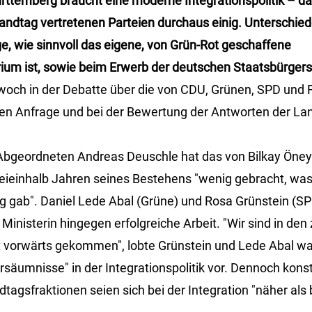
ttemberg braucht eine moderne Integrationspolitik – dar
Landtag vertretenen Parteien durchaus einig. Unterschied
ge, wie sinnvoll das eigene, von Grün-Rot geschaffene
rium ist, sowie beim Erwerb der deutschen Staatsbürgers
och in der Debatte über die von CDU, Grünen, SPD und FD
en Anfrage und bei der Bewertung der Antworten der La
Abgeordneten Andreas Deuschle hat das von Bilkay Öney
weieinhalb Jahren seines Bestehens "wenig gebracht, was 
 gab". Daniel Lede Abal (Grüne) und Rosa Grünstein (SPD
inisterin hingegen erfolgreiche Arbeit. "Wir sind in den
tt vorwärts gekommen", lobte Grünstein und Lede Abal w
rsäumnisse" in der Integrationspolitik vor. Dennoch kons
dtagsfraktionen seien sich bei der Integration "näher als