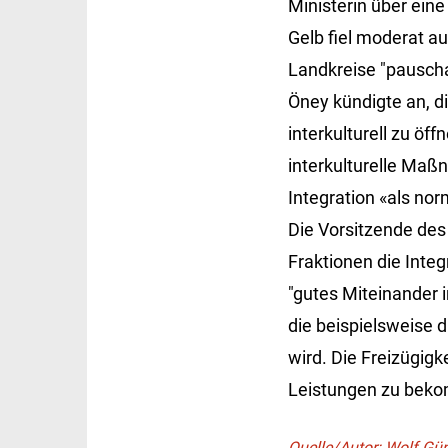
Ministerin über eine
Gelb fiel moderat a
Landkreise "pauscha
Öney kündigte an, 
interkulturell zu ö
interkulturelle Maß
Integration «als nor
Die Vorsitzende des
Fraktionen die Integ
"gutes Miteinander i
die beispielsweise 
wird. Die Freizügigk
Leistungen zu bek
Quelle/Autor: Wolf Gü