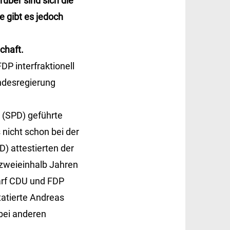
über sind sich die
e gibt es jedoch
chaft.
P interfraktionell
ndesregierung
 (SPD) geführte
nicht schon bei der
) attestierten der
 zweieinhalb Jahren
arf CDU und FDP
tatierte Andreas
 bei anderen