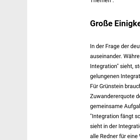
Themen".
Große Einigke
In der Frage der de
auseinander. Währen
Integration" sieht,
gelungenen Integra
Für Grünstein brau
Zuwandererquote der
gemeinsame Aufgabe 
"Integration fängt
sieht in der Integra
alle Redner für ein