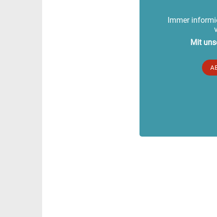
Immer informie
Mit uns
A