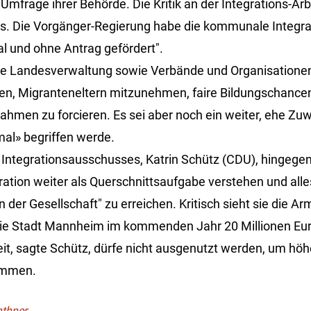
 Umfrage ihrer Behörde. Die Kritik an der Integrations-Ar
us. Die Vorgänger-Regierung habe die kommunale Integrat
l und ohne Antrag gefördert".
die Landesverwaltung sowie Verbände und Organisationen
ffnen, Migranteneltern mitzunehmen, faire Bildungschance
nahmen zu forcieren. Es sei aber noch ein weiter, ehe Z
mal» begriffen werde.
 Integrationsausschusses, Katrin Schütz (CDU), hingegen 
ration weiter als Querschnittsaufgabe verstehen und alle
n der Gesellschaft" zu erreichen. Kritisch sieht sie die
die Stadt Mannheim im kommenden Jahr 20 Millionen Eur
eit, sagte Schütz, dürfe nicht ausgenutzt werden, um höh
ommen.
nthner