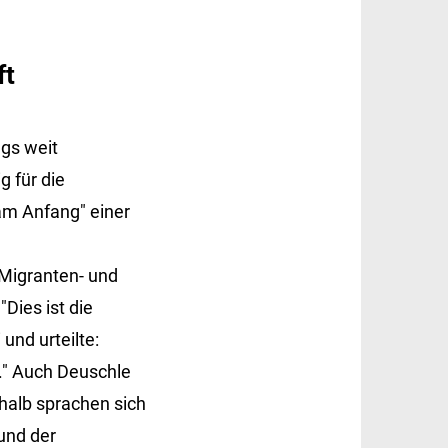
ft
ngs weit
g für die
 am Anfang" einer
Migranten- und
Dies ist die
und urteilte:
." Auch Deuschle
shalb sprachen sich
und der