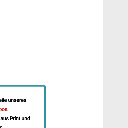
eile unseres
bos
.
 aus Print und
r