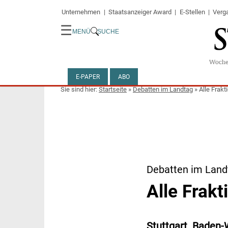
Unternehmen
Staatsanzeiger Award
E-Stellen
Verg
☰
MENÜ
SUCHE
E-PAPER
ABO
Startseite
»
Debatten im Landtag
»
Alle Frakt
Debatten im Land
Alle Frakt
Stuttgart. Baden-