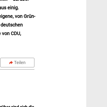
us einig.
eigene, von Grün-
r deutschen
e von CDU,
Teilen