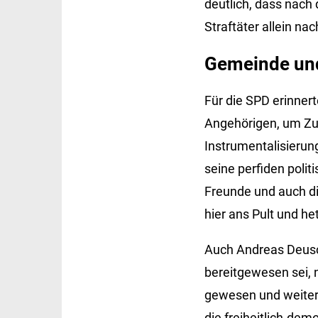
deutlich, dass nach
Straftäter allein n
Gemeinde und
Für die SPD erinner
Angehörigen, um Zu
Instrumentalisierun
seine perfiden polit
Freunde und auch di
hier ans Pult und he
Auch Andreas Deusch
bereitgewesen sei, 
gewesen und weiter
die freiheitlich-dem