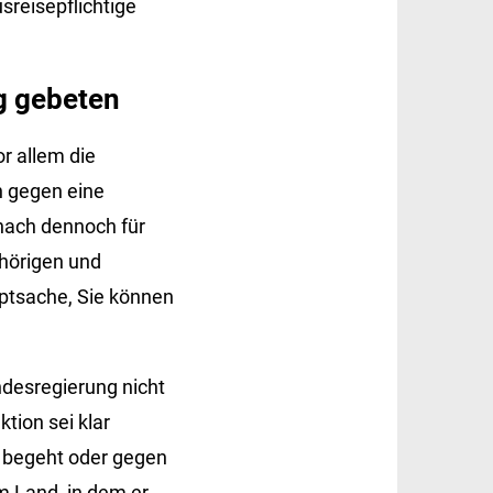
sreisepflichtige
g gebeten
r allem die
h gegen eine
anach dennoch für
ehörigen und
uptsache, Sie können
ndesregierung nicht
tion sei klar
 begeht oder gegen
m Land, in dem er