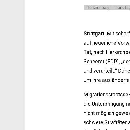
Illerkirchberg
Landta
Stuttgart.
Mit schar
auf neuerliche Vorw
Tat, nach Illerkirchb
Scheerer (FDP), „do
und verurteilt.“ Dah
um ihre ausländerf
Migrationsstaatssek
die Unterbringung n
nicht möglich gewes
schwere Straftäter