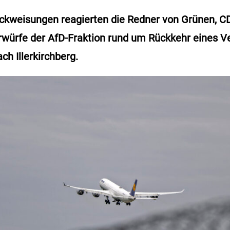
ückweisungen reagierten die Redner von Grünen, 
rwürfe der AfD-Fraktion rund um Rückkehr eines V
ach Illerkirchberg.