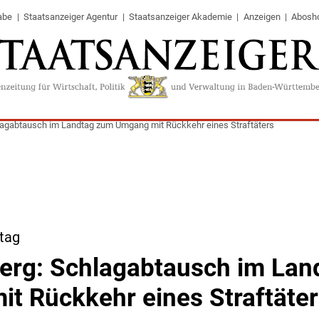
abe
Staatsanzeiger Agentur
Staatsanzeiger Akademie
Anzeigen
Abosh
chlagabtausch im Landtag zum Umgang mit Rückkehr eines Straftäters
tag
hberg: Schlagabtausch im La
t Rückkehr eines Straftäte