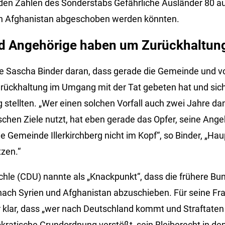
 den Zahlen des Sonderstabs Gefährliche Ausländer 80 au
ach Afghanistan abgeschoben werden könnten.
 Angehörige haben um Zurückhaltun
te Sascha Binder daran, dass gerade die Gemeinde und vo
rückhaltung im Umgang mit der Tat gebeten hat und sic
g stellten. „Wer einen solchen Vorfall auch zwei Jahre d
ischen Ziele nutzt, hat eben gerade das Opfer, seine Ang
e Gemeinde Illerkirchberg nicht im Kopf“, so Binder, „Ha
tzen.“
le (CDU) nannte als „Knackpunkt“, dass die frühere Bu
nach Syrien und Afghanistan abzuschieben. Für seine Frak
 klar, dass „wer nach Deutschland kommt und Straftaten
okratische Grundordnung verstößt, sein Bleiberecht in de