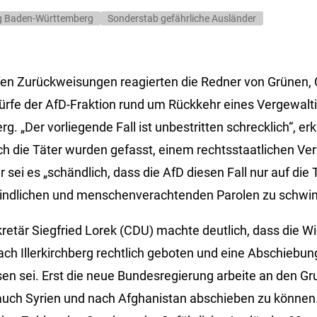
g Baden-Württemberg
Sonderstab gefährliche Ausländer
fen Zurückweisungen reagierten die Redner von Grünen
ürfe der AfD-Fraktion rund um Rückkehr eines Vergewalti
erg. „Der vorliegende Fall ist unbestritten schrecklich“, er
ch die Täter wurden gefasst, einem rechtsstaatlichen Ve
er sei es „schändlich, dass die AfD diesen Fall nur auf di
eindlichen und menschenverachtenden Parolen zu schwin
retär Siegfried Lorek (CDU) machte deutlich, dass die W
ach Illerkirchberg rechtlich geboten und eine Abschiebu
en sei. Erst die neue Bundesregierung arbeite an den G
 auch Syrien und nach Afghanistan abschieben zu können