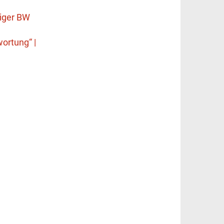
eiger BW
wortung“ |