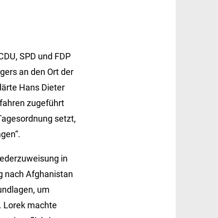
, CDU, SPD und FDP
gers an den Ort der
klärte Hans Dieter
rfahren zugeführt
e Tagesordnung setzt,
gen“.
iederzuweisung in
ng nach Afghanistan
rundlagen, um
. Lorek machte