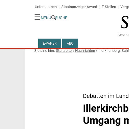
Unternehmen
Staatsanzeiger Award
E-Stellen
Verg
☰
MENÜ
SUCHE
E-PAPER
ABO
Startseite
»
Nachrichten
»
Illerkirchberg: S
Debatten im Land
Illerkirc
Umgang mi