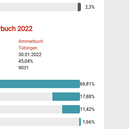
2,3%
rbuch 2022
Ammerbuch
Tübingen
30.01.2022
45,04%
9031
66,81%
17,88%
11,42%
1,66%