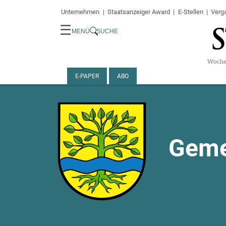
Unternehmen
Staatsanzeiger Award
E-Stellen
Verg
☰
MENÜ
SUCHE
E-PAPER
ABO
Geme