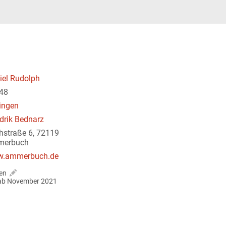
iel Rudolph
48
ingen
drik Bednarz
chstraße 6, 72119
erbuch
.ammerbuch.de
en
r ab November 2021