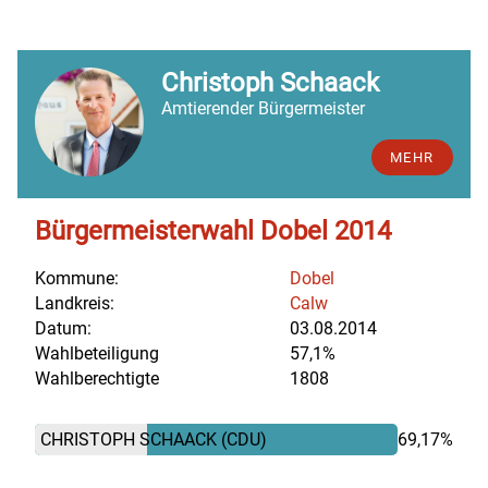
Christoph Schaack
Amtierender Bürgermeister
MEHR
Bürgermeisterwahl Dobel 2014
Kommune:
Dobel
Landkreis:
Calw
Datum:
03.08.2014
Wahlbeteiligung
57,1%
Wahlberechtigte
1808
CHRISTOPH SCHAACK
(CDU)
69,17%