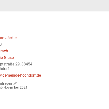
fan Jäckle
0
erach
io Glaser
ptstraße 29, 88454
hdorf
.gemeinde-hochdorf.de
ntragen
r ab November 2021