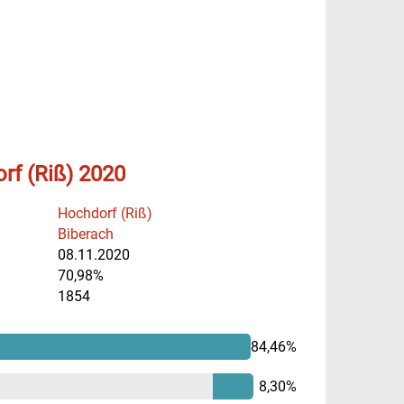
rf (Riß) 2020
Hochdorf (Riß)
Biberach
08.11.2020
70,98%
1854
84,46%
8,30%