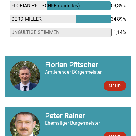
FLORIAN PFITSCHER
(parteilos)
63,39%
GERD MILLER
34,89%
UNGÜLTIGE STIMMEN
1,14%
Florian Pfitscher
Amtierender Bürgermeister
MEHR
Peter Rainer
Ehemaliger Bürgermeister