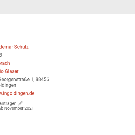
demar Schulz
8
erach
io Glaser
 Georgenstraße 1, 88456
oldingen
.ingoldingen.de
antragen
r ab November 2021