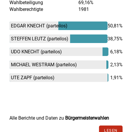
Wahlbeteiligung
69,16%
Wahlberechtigte
1981
EDGAR KNECHT
(parteilos)
50,81%
STEFFEN LEUTZ
(parteilos)
38,75%
UDO KNECHT
(parteilos)
6,18%
MICHAEL WESTRAM
(parteilos)
2,13%
UTE ZAPF
(parteilos)
1,91%
Alle Berichte und Daten zu
Bürgermeisterwahlen
LESEN