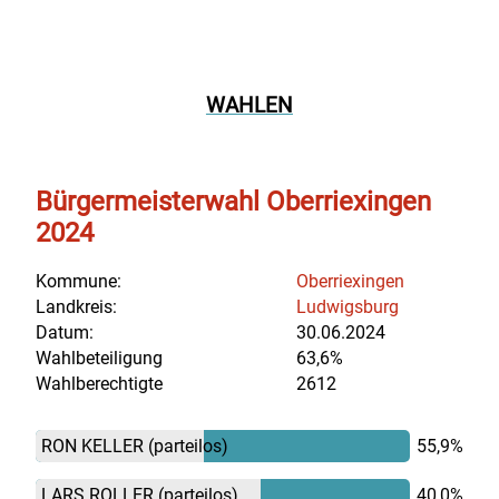
WAHLEN
Bürgermeisterwahl Oberriexingen
2024
Kommune:
Oberriexingen
Landkreis:
Ludwigsburg
Datum:
30.06.2024
Wahlbeteiligung
63,6%
Wahlberechtigte
2612
RON KELLER
(parteilos)
55,9%
LARS ROLLER
(parteilos)
40,0%