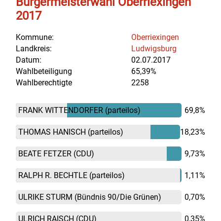
Bürgermeisterwahl Oberriexingen
2017
Kommune:
Oberriexingen
Landkreis:
Ludwigsburg
Datum:
02.07.2017
Wahlbeteiligung
65,39%
Wahlberechtigte
2258
FRANK WITTENDORFER
(parteilos)
69,8%
THOMAS HANISCH
(parteilos)
18,23%
BEATE FETZER
(CDU)
9,73%
RALPH R. BECHTLE
(parteilos)
1,11%
ULRIKE STURM
(Bündnis 90/Die Grünen)
0,70%
ULRICH RAISCH
(CDU)
0,35%