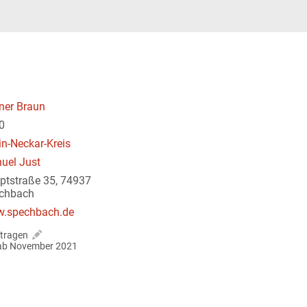
ner Braun
0
in-Neckar-Kreis
uel Just
ptstraße 35, 74937
chbach
.spechbach.de
tragen
r ab November 2021