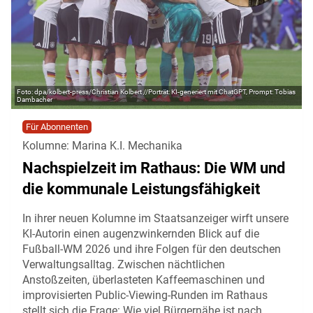
dpa/kolbert-press/Christian Kolbert //Porträt: KI-generiert mit ChatGPT, Prompt: Tobias
Dambacher
Für Abonnenten
Kolumne: Marina K.I. Mechanika
Nachspielzeit im Rathaus: Die WM und
die kommunale Leistungsfähigkeit
In ihrer neuen Kolumne im Staatsanzeiger wirft unsere
KI-Autorin einen augenzwinkernden Blick auf die
Fußball-WM 2026 und ihre Folgen für den deutschen
Verwaltungsalltag. Zwischen nächtlichen
Anstoßzeiten, überlasteten Kaffeemaschinen und
improvisierten Public-Viewing-Runden im Rathaus
stellt sich die Frage: Wie viel Bürgernähe ist nach