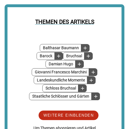
THEMEN DES ARTIKELS
Balthasar Baumann
Barock
Bruchsal
Damian Hugo
Giovanni Francesco Marchini
Landeskundliche Momente
Schloss Bruchsal
Staatliche Schlösser und Gärten
WEITERE EINBLENDEN
Um Themen abonnieren und Artikel