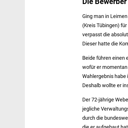
Die Bewerber 
Ging man in Leimen 
(Kreis Tübingen) fü
verpasst die absolu
Dieser hatte die Kom
Beide führen einen 
wofür er momentan v
Wahlergebnis habe i
Deshalb wollte er in
Der 72-jährige Webe
jegliche Verwaltungs
durch die bundeswei
die er aufgebaut ha