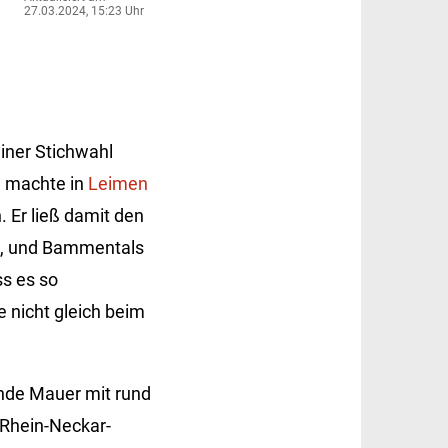
27.03.2024, 15:23 Uhr
iner Stichwahl
) machte in
Leimen
 Er ließ damit den
en, und Bammentals
ss es so
 nicht gleich beim
nde Mauer mit rund
 Rhein-Neckar-