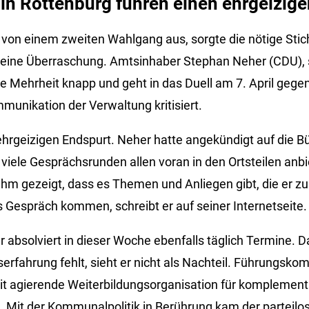
in Rottenburg führen einen ehrgeizig
von einem zweiten Wahlgang aus, sorgte die nötige Stic
r eine Überraschung. Amtsinhaber Stephan Neher (CDU), 
te Mehrheit knapp und geht in das Duell am 7. April gege
munikation der Verwaltung kritisiert.
ehrgeizigen Endspurt. Neher hatte angekündigt auf die B
iele Gesprächsrunden allen voran in den Ortsteilen anbi
hm gezeigt, dass es Themen und Anliegen gibt, die er z
s Gespräch kommen, schreibt er auf seiner Internetseite.
r absolviert in dieser Woche ebenfalls täglich Termine.
erfahrung fehlt, sieht er nicht als Nachteil. Führungsko
t agierende Weiterbildungsorganisation für komplementä
t. Mit der Kommunalpolitik in Berührung kam der parteilo