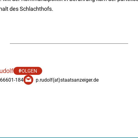
rhalt des Schlachthofs.
udolf
FOLGEN
 66601-184
p.rudolf(at)staatsanzeiger.de