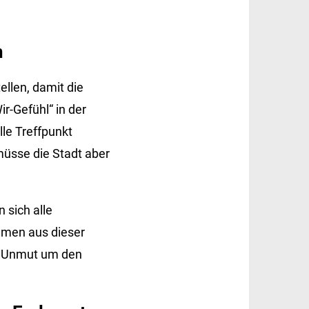
n
llen, damit die
r-Gefühl“ in der
lle Treffpunkt
müsse die Stadt aber
sich alle
hmen aus dieser
en Unmut um den