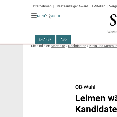
Unternehmen
Staatsanzeiger Award
E-Stellen
Verg
☰
MENÜ
SUCHE
E-PAPER
ABO
Startseite
»
Nachrichten
»
Kreis und Kommu
OB-Wahl
Leimen wä
Kandidat