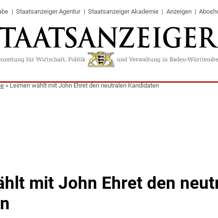
abe
Staatsanzeiger Agentur
Staatsanzeiger Akademie
Anzeigen
Abosh
ne
»
Leimen wählt mit John Ehret den neutralen Kandidaten
hlt mit John Ehret den neut
en