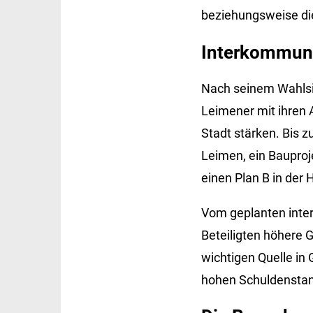
beziehungsweise di
Interkommuna
Nach seinem Wahlsie
Leimener mit ihren 
Stadt stärken. Bis z
Leimen, ein Bauproje
einen Plan B in der
Vom geplanten inte
Beteiligten höhere 
wichtigen Quelle in
hohen Schuldenstan