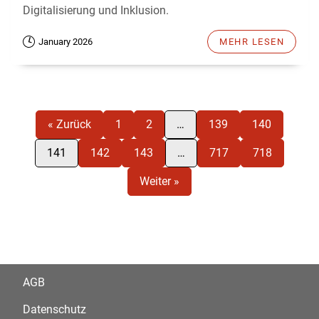
Digitalisierung und Inklusion.
January 2026
MEHR LESEN
« Zurück
1
2
…
139
140
141
142
143
…
717
718
Weiter »
AGB
Datenschutz