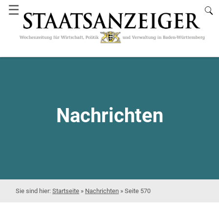
☰
Nachrichten
Startseite
»
Nachrichten
»
Seite 570