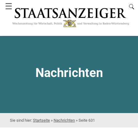
☰
Nachrichten
Startseite
»
Nachrichten
»
Seite 631