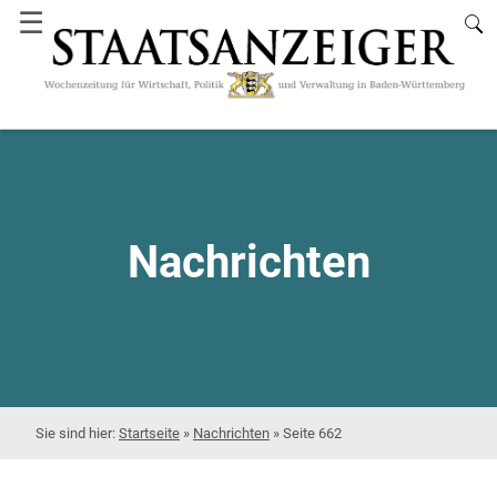
☰
Nachrichten
Startseite
»
Nachrichten
»
Seite 662