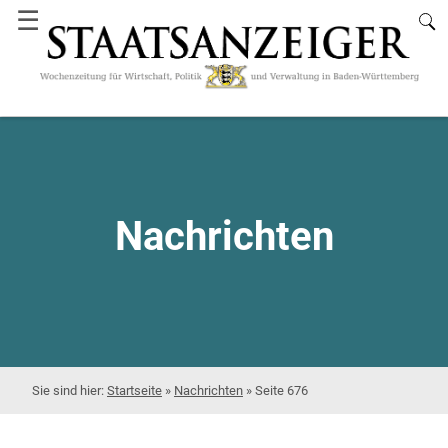
☰
Nachrichten
Startseite
»
Nachrichten
»
Seite 676