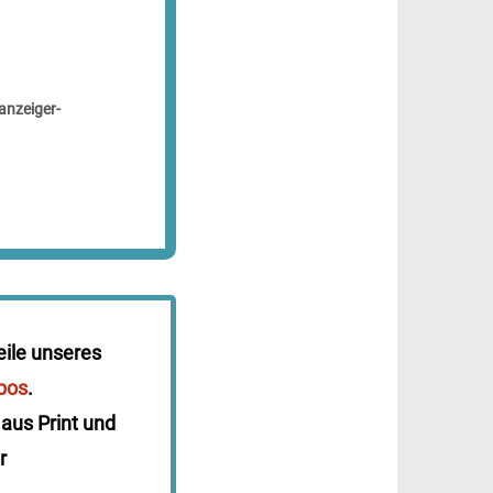
anzeiger-
eile unseres
bos
.
 aus Print und
r