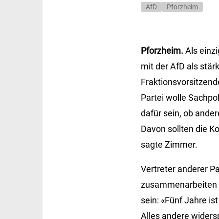
AfD
Pforzheim
Pforzheim.
Als einz
mit der AfD als stär
Fraktionsvorsitzen
Partei wolle Sachpo
dafür sein, ob ande
Davon sollten die K
sagte Zimmer.
Vertreter anderer P
zusammenarbeiten zu
sein: «Fünf Jahre is
Alles andere widers