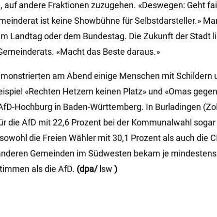
 auf andere Fraktionen zuzugehen. «Deswegen: Geht fai
emeinderat ist keine Showbühne für Selbstdarsteller.» 
 Landtag oder dem Bundestag. Die Zukunft der Stadt li
emeinderats. «Macht das Beste daraus.»
monstrierten am Abend einige Menschen mit Schildern u
ispiel «Rechten Hetzern keinen Platz» und «Omas gegen
e AfD-Hochburg in Baden-Württemberg. In Burladingen (Zol
ür die AfD mit 22,6 Prozent bei der Kommunalwahl sogar 
 sowohl die Freien Wähler mit 30,1 Prozent als auch die 
n anderen Gemeinden im Südwesten bekam je mindestens 
timmen als die AfD.
(dpa/
lsw
)