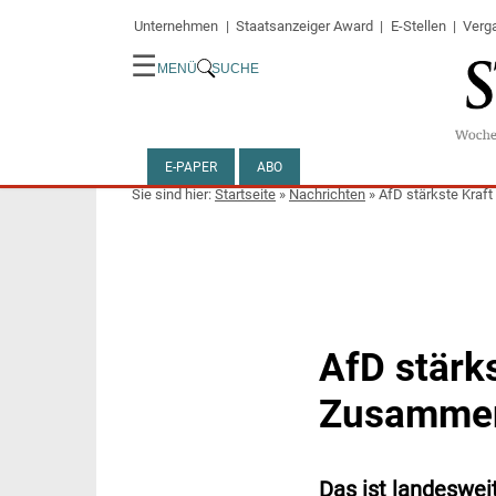
Unternehmen
Staatsanzeiger Award
E-Stellen
Verg
☰
MENÜ
SUCHE
E-PAPER
ABO
Startseite
»
Nachrichten
»
AfD stärkste Kraf
AfD stärks
Zusammen
Das ist landesweit