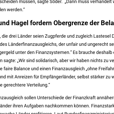
scheiden müssen, sagte Söder.
„Dann muss verhandelt 
en werden.“
und Hagel fordern Obergrenze der Bel
 die drei Länder seien Zugpferde und zugleich Lastesel 
es Länderfinanzausgleichs, der unfair und ungerecht sei.
rgeld unter den Finanzsystemen.“ Es brauche deshalb 
n sagte: „Wir sind solidarisch, aber wir haben nichts zu 
e faire Balance und einen Finanzausgleich „ohne Freifahr
d mit Anreizen für Empfängerländer, selbst stärker zu w
ne gerechtere Verteilung.“
zausgleich sollen Unterschiede der Finanzkraft annähe
 Länder ihren Aufgaben nachkommen können. Finanzstar
chwache Länder profitieren. Laut Bundesfinanzministeri