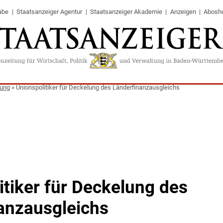
abe
Staatsanzeiger Agentur
Staatsanzeiger Akademie
Anzeigen
Abosh
tung
»
Unionspolitiker für Deckelung des Länderfinanzausgleichs
itiker für Deckelung des
anzausgleichs