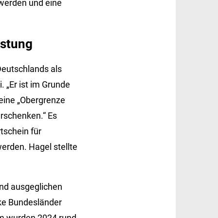
werden und eine
astung
Deutschlands als
 „Er ist im Grunde
eine „Obergrenze
verschenken.“ Es
tschein für
erden. Hagel stellte
rnd ausgeglichen
ke Bundesländer
um wurden 2024 rund