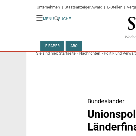
Unternehmen
Staatsanzeiger Award
E-Stellen
Verg
☰
MENÜ
SUCHE
E-PAPER
ABO
Startseite
»
Nachrichten
»
Politik und Verwal
Bundesländer
Unionspol
Länderfin