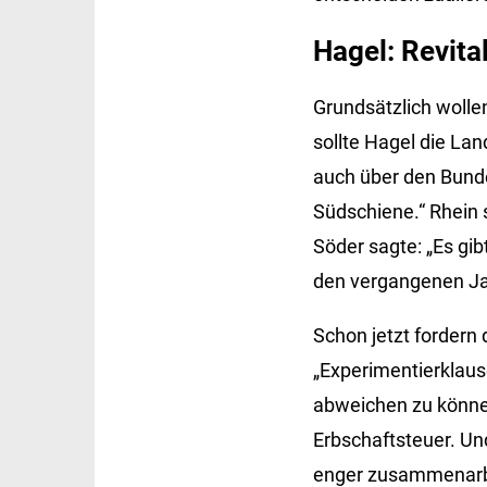
Hagel: Revita
Grundsätzlich woll
sollte Hagel die La
auch über den Bundes
Südschiene.“ Rhein s
Söder sagte: „Es gib
den vergangenen J
Schon jetzt fordern 
„Experimentierklau
abweichen zu könne
Erbschaftsteuer. Un
enger zusammenarb