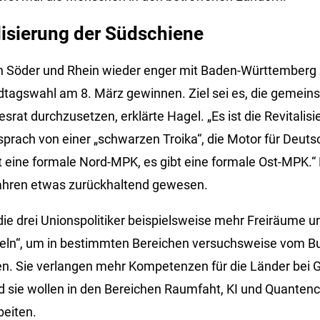
lisierung der Südschiene
en Söder und Rhein wieder enger mit Baden-Württember
ndtagswahl am 8. März gewinnen. Ziel sei es, die gemei
rat durchzusetzen, erklärte Hagel. „Es ist die Revitalis
prach von einer „schwarzen Troika“, die Motor für Deutsc
t eine formale Nord-MPK, es gibt eine formale Ost-MPK.“ 
ahren etwas zurückhaltend gewesen.
die drei Unionspolitiker beispielsweise mehr Freiräume u
seln“, um in bestimmten Bereichen versuchsweise vom B
n. Sie verlangen mehr Kompetenzen für die Länder bei 
d sie wollen in den Bereichen Raumfaht, KI und Quanten
eiten.