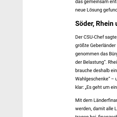
das gemeinsam ent
neue Lösung gefund
Söder, Rhein 
Der CSU-Chef sagte,
größte Geberländer d
genommen das Bürge
der Belastung“. Rhei
brauche deshalb ein
Wahlgeschenke“ – un
klar: „Es geht um ei
Mit dem Länderfinan
werden, damit alle
tragen bei, finanzs