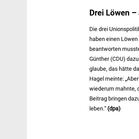
Drei Löwen – 
Die drei Unionspoli
haben einen Löwen 
beantworten mussten
Günther (CDU) dazust
glaube, das hätte da
Hagel meinte: „Aber
wiederum mahnte, da
Beitrag bringen daz
leben.“
(dpa)