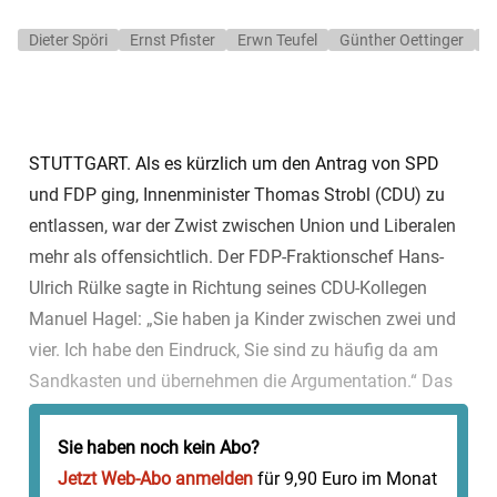
Dieter Spöri
Ernst Pfister
Erwn Teufel
Günther Oettinger
H
STUTTGART. Als es kürzlich um den Antrag von SPD
und FDP ging, Innenminister Thomas Strobl (CDU) zu
entlassen, war der Zwist zwischen Union und Liberalen
mehr als offensichtlich. Der FDP-Fraktionschef Hans-
Ulrich Rülke sagte in Richtung seines CDU-Kollegen
Manuel Hagel: „Sie haben ja Kinder zwischen zwei und
vier. Ich habe den Eindruck, Sie sind zu häufig da am
Sandkasten und übernehmen die Argumentation.“ Das
brachte den 34-jährigen Unions-Fraktionschef so richtig
auf die Palme. „Das...
Sie haben noch kein Abo?
Jetzt Web-Abo anmelden
für 9,90 Euro im Monat