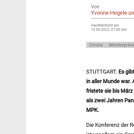
Von
Yvonne Hegele u
Veröffentlicht am
10.05.2022, 07:00 Uhr
Corona
Ministerpräs
STUTTGART.
Es gibt
in aller Munde war
fristete sie bis Mär
als zwei Jahren Pan
MPK.
Die Konferenz der Re