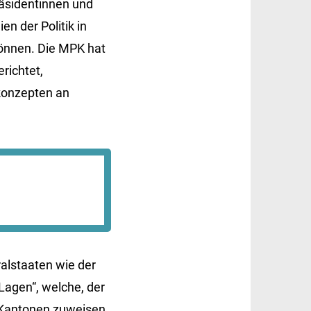
räsidentinnen und
en der Politik in
önnen. Die MPK hat
richtet,
zkonzepten an
alstaaten wie der
Lagen“, welche, der
 Kantonen zuweisen.