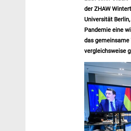
der ZHAW Winterth
Universität Berli
Pandemie eine wic
das gemeinsame V
vergleichsweise gu