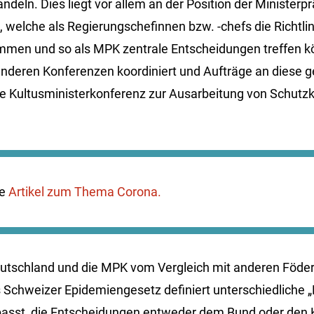
deln. Dies liegt vor allem an der Position der Ministerp
 welche als Regierungschefinnen bzw. -chefs die Richtlini
immen und so als MPK zentrale Entscheidungen treffen k
anderen Konferenzen koordiniert und Aufträge an diese ge
ie Kultusministerkonferenz zur Ausarbeitung von Schut
re
Artikel zum Thema Corona.
tschland und die MPK vom Vergleich mit anderen Föder
 Schweizer Epidemiengesetz definiert unterschiedliche „
asst, die Entscheidungen entweder dem Bund oder den