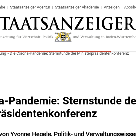
abe
Staatsanzeiger Agentur
Staatsanzeiger Akademie
Anzeigen
Abosh
tung
»
Die Corona-Pandemie: Sternstunde der Ministerpräsidentenkonferenz
a-Pandemie: Sternstunde de
räsidentenkonferenz
 von Yvonne Hegele, Politik- und Verwaltungswisse