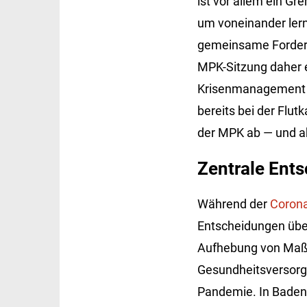
ist vor allem ein 
um voneinander ler
gemeinsame Forderun
MPK-Sitzung daher e
Krisenmanagement h
bereits bei der Flut
der MPK ab — und a
Zentrale Ents
Während der
Coron
Entscheidungen über
Aufhebung von Maßn
Gesundheitsversorgu
Pandemie. In Baden