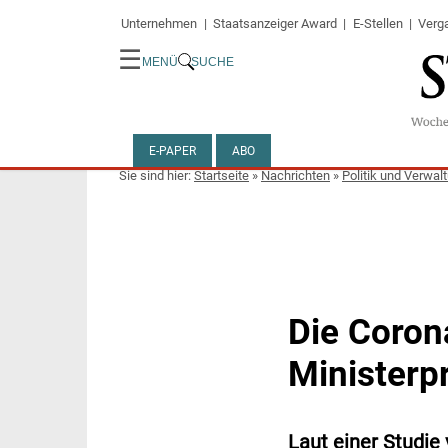
Unternehmen
Staatsanzeiger Award
E-Stellen
Verg
☰
MENÜ
SUCHE
E-PAPER
ABO
Startseite
»
Nachrichten
»
Politik und Verwal
Die Coron
Ministerp
Laut einer Studie