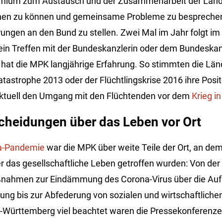
Gremium zum Austausch und der Zusammenarbeit der Länd
nen zu können und gemeinsame Probleme zu bespreche
gen an den Bund zu stellen. Zwei Mal im Jahr folgt im
in Treffen mit der Bundeskanzlerin oder dem Bundeskan
at die MPK langjährige Erfahrung. So stimmten die Län
katastrophe 2013 oder der Flüchtlingskrise 2016 ihre Posit
ktuell den Umgang mit den Flüchtenden vor dem
Krieg i
cheidungen über das Leben vor Ort
a-Pandemie
war die MPK über weite Teile der Ort, an dem
 das gesellschaftliche Leben getroffen wurden: Von der
ahmen zur Eindämmung des Corona-Virus über die Aufr
ng bis zur Abfederung von sozialen und wirtschaftliche
-Württemberg viel beachtet waren die Pressekonferenz