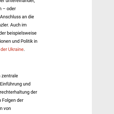
er untereinander,
n – oder
 Anschluss an die
zler. Auch im
der beispielsweise
ionen und Politik in
n der Ukraine
.
 zentrale
 Einführung und
echterhaltung der
n Folgen der
en von