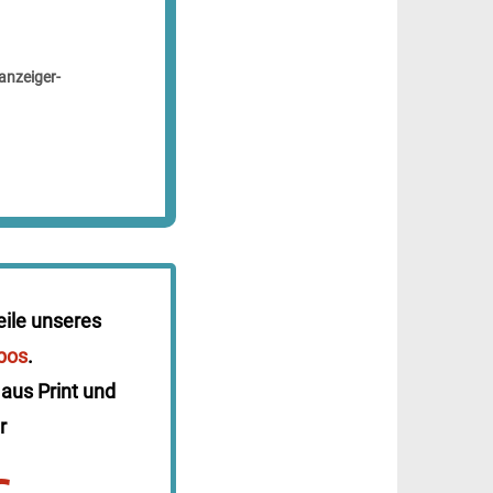
anzeiger-
eile unseres
bos
.
 aus Print und
r