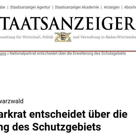
abe
Staatsanzeiger Agentur
Staatsanzeiger Akademie
Anzeigen
Abosh
tung
»
Nationalparkrat entscheidet über die Erweiterung des Schutzgebiets
warzwald
arkrat entscheidet über die
ng des Schutzgebiets