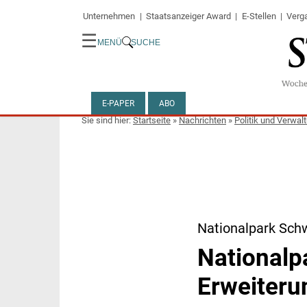
Unternehmen
Staatsanzeiger Award
E-Stellen
Verg
☰
MENÜ
SUCHE
E-PAPER
ABO
Startseite
»
Nachrichten
»
Politik und Verwal
Nationalpark Sch
Nationalp
Erweiteru