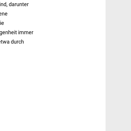
ind, darunter
ene
ie
genheit immer
etwa durch