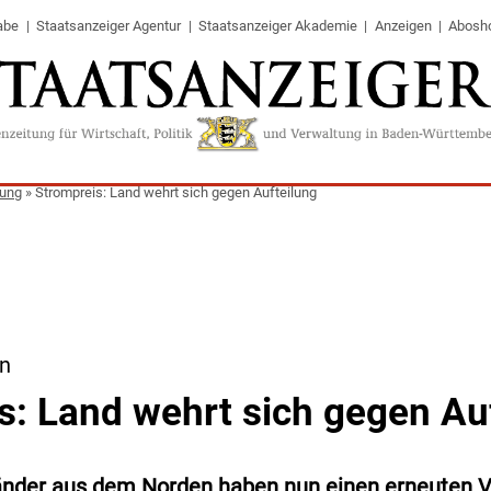
abe
Staatsanzeiger Agentur
Staatsanzeiger Akademie
Anzeigen
Abosh
tung
»
Strompreis: Land wehrt sich gegen Aufteilung
n
s: Land wehrt sich gegen Au
nder aus dem Norden haben nun einen erneuten Vo