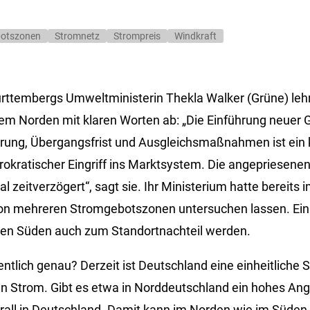
otszonen
Stromnetz
Strompreis
Windkraft
ttembergs Umweltministerin Thekla Walker (Grüne) lehn
em Norden mit klaren Worten ab: „Die Einführung neuer
erung, Übergangsfrist und Ausgleichsmaßnahmen ist ein k
rokratischer Eingriff ins Marktsystem. Die angepriesenen
 zeitverzögert“, sagt sie. Ihr Ministerium hatte bereits
on mehreren Stromgebotszonen untersuchen lassen. Ein 
den Süden auch zum Standortnachteil werden.
ntlich genau? Derzeit ist Deutschland eine einheitliche 
n Strom. Gibt es etwa in Norddeutschland ein hohes An
berall in Deutschland. Damit kann im Norden wie im Süden