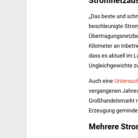
Stromnetzaus
„Das beste und schn
beschleunigte Strom
Übertragungsnetzbet
Kilometer an Inbetr
dass es aktuell im 
Ungleichgewichte zw
Auch eine
Untersuc
vergangenen Jahres 
Großhandelsmarkt nu
Erzeugung geminder
Mehrere Stro