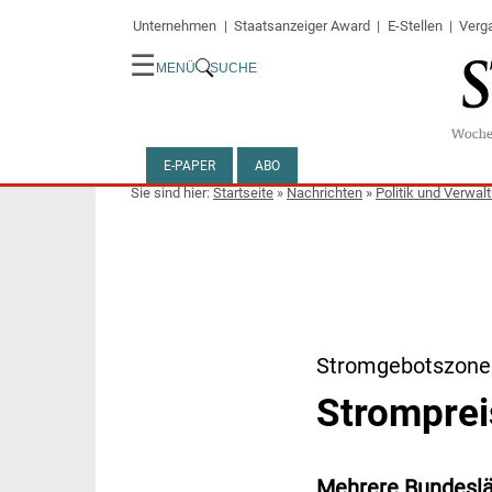
Unternehmen
Staatsanzeiger Award
E-Stellen
Verg
☰
MENÜ
SUCHE
E-PAPER
ABO
Startseite
»
Nachrichten
»
Politik und Verwal
Stromgebotszone
Stromprei
Mehrere Bundeslä