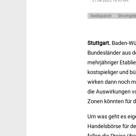
21.08.2025, 16:35 Uhr
Redispatch
Stromgeb
Stuttgart.
Baden-Wür
Bundesländer aus d
mehrjähriger Etabli
kostspieliger und bü
wirken dann noch mal
die Auswirkungen v
Zonen könnten für 
Um was geht es eige
Handelsbörse für de
fallen die Preise ü