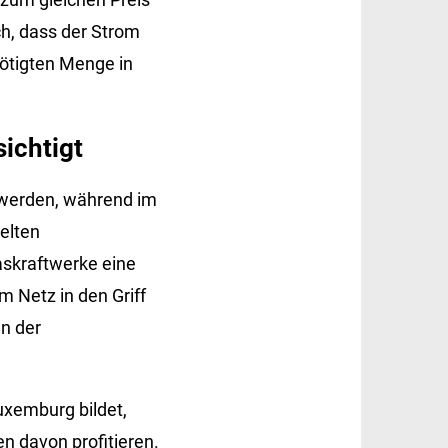
ch, dass der Strom
ötigten Menge in
ichtigt
 werden, während im
elten
askraftwerke eine
 Netz in den Griff
n der
uxemburg bildet,
n davon profitieren.