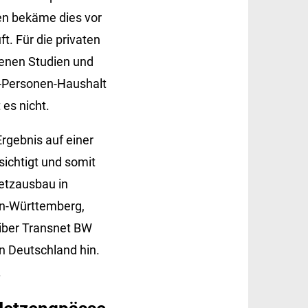
en bekäme dies vor
t. Für die privaten
denen Studien und
r-Personen-Haushalt
es nicht.
rgebnis auf einer
sichtigt und somit
Netzausbau in
den-Württemberg,
iber Transnet BW
n Deutschland hin.
.