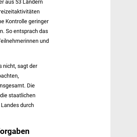
er aus 53 Ländern
izeitaktivitäten
he Kontrolle geringer
ln. So entsprach das
 Teilnehmerinnen und
 nicht, sagt der
bachten,
 insgesamt. Die
die staatlichen
n Landes durch
 Vorgaben