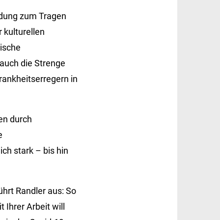
eidung zum Tragen
 kulturellen
rische
 auch die Strenge
rankheitserregern in
en durch
e
ch stark – bis hin
ührt Randler aus: So
Ihrer Arbeit will