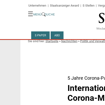
Unternehmen
Staatsanzeiger Award
E-Stellen
Verg
☰
MENÜ
SUCHE
E-PAPER
ABO
Startseite
»
Nachrichten
»
Politik und Verwal
5 Jahre Corona-
Internatio
Corona-M