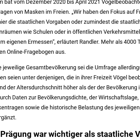
 bat vom Dezember 2020 bis April 2021 Vogelbeobacht
gen von Masken im Freien. „Wir haben den Fokus auf Fre
ier die staatlichen Vorgaben oder zumindest die staatlic
enräumen wie Schulen oder in öffentlichen Verkehrsmitte
em eigenen Ermessen“, erläutert Randler. Mehr als 4000
den Online-Fragebogen aus.
e jeweilige Gesamtbevölkerung sei die Umfrage allerdings
n seien unter denjenigen, die in ihrer Freizeit Vögel beo
und der Altersdurchschnitt höher als der der Bevölkerung
rch Daten zur Bevölkerungsdichte, der Wirtschaftslage, 
ntragen sowie die historische Belastung des jeweilige
rgänzt.
e Prägung war wichtiger als staatliche