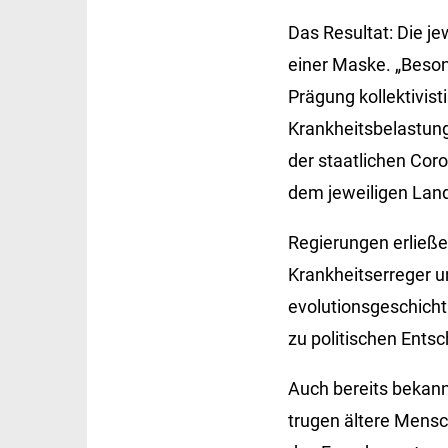
Das Resultat: Die j
einer Maske. „Beson
Prägung kollektivist
Krankheitsbelastung 
der staatlichen Cor
dem jeweiligen Lan
Regierungen erließe
Krankheitserreger u
evolutionsgeschicht
zu politischen Ents
Auch bereits bekann
trugen ältere Mensc