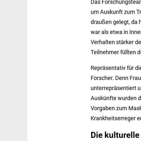
Das Forschungsteam
um Auskunft zum Tra
draußen gelegt, da h
war als etwa in Inn
Verhalten stärker d
Teilnehmer füllten 
Repräsentativ für di
Forscher. Denn Fraue
unterrepräsentiert 
Auskünfte wurden du
Vorgaben zum Maske
Krankheitserreger e
Die kulturell