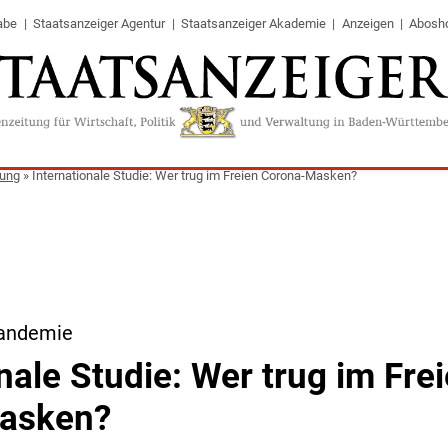
abe
Staatsanzeiger Agentur
Staatsanzeiger Akademie
Anzeigen
Abosh
tung
»
Internationale Studie: Wer trug im Freien Corona-Masken?
Pandemie
nale Studie: Wer trug im Fre
asken?